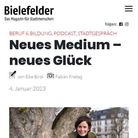
Skip to content
folgen:
BERUF & BILDUNG
,
PODCAST
,
STADTGESPRÄCH
Neues Medium –
neues Glück
von Eike Birck
Fabian Freitag
4. Januar 2023