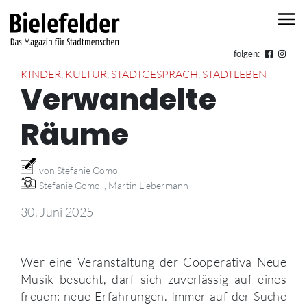
Skip to content
folgen:
KINDER
,
KULTUR
,
STADTGESPRÄCH
,
STADTLEBEN
Verwandelte
Räume
von Stefanie Gomoll
Stefanie Gomoll, Martin Liebermann
30. Juni 2025
Wer eine Veranstaltung der Cooperativa Neue
Musik besucht, darf sich zuverlässig auf eines
freuen: neue Erfahrungen. Immer auf der Suche