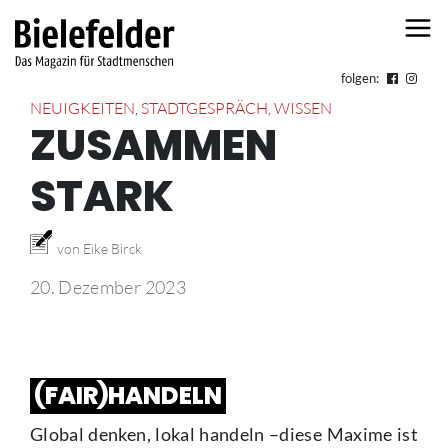
Skip to content
folgen:
NEUIGKEITEN
,
STADTGESPRÄCH
,
WISSEN
ZUSAMMEN
STARK
von Eike Birck
20. Dezember 2023
(FAIR)HANDELN
Global denken, lokal handeln –diese Maxime ist