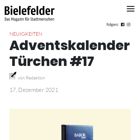
Skip to content
folgen:
NEUIGKEITEN
Adventskalender
Türchen #17
von Redaktion
17. Dezember 2021