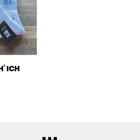
’ ICH