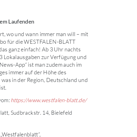
 dem Laufenden
rt, wo und wann immer man will – mit
abo für die WESTFALEN-BLATT
 das ganz einfach! Ab 3 Uhr nachts
13 Lokalausgaben zur Verfügung und
 News-App“ ist man zudem auch im
ges immer auf der Höhe des
 was in der Region, Deutschland und
ist.
vom:
https://www.westfalen-blatt.de/
att, Sudbrackstr. 14, Bielefeld
„Westfalenblatt”,