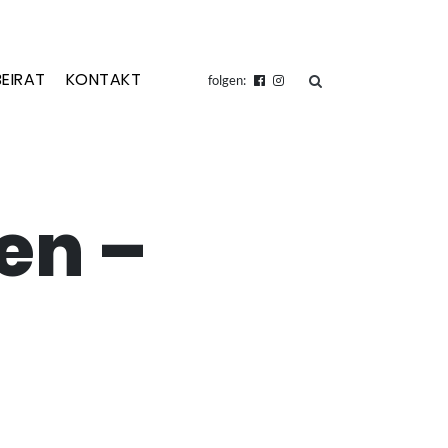
BEIRAT
KONTAKT
suchen
folgen:
en –