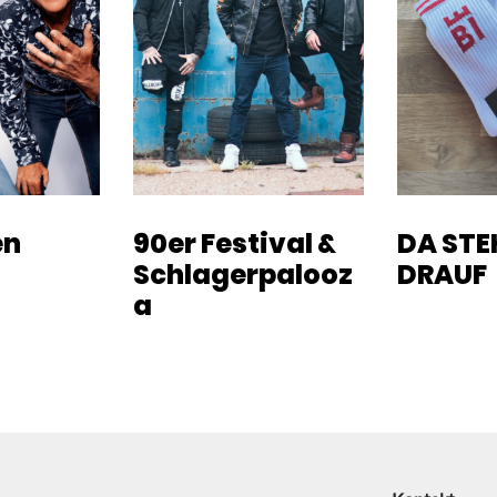
en
90er Festival &
DA STEH
Schlagerpalooz
DRAUF
a