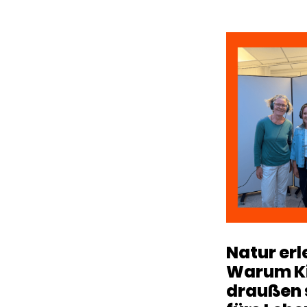
Natur erl
Warum K
draußen s