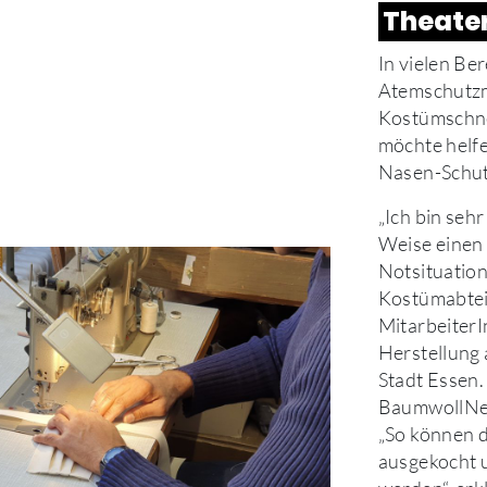
Theater
In vielen Be
Atemschutzm
Kostümschnei
möchte helf
Nasen-Schu
„Ich bin sehr
Weise einen 
Notsituation 
Kostümabtei
MitarbeiterI
Herstellung 
Stadt Essen.
BaumwollNess
„So können 
ausgekocht 