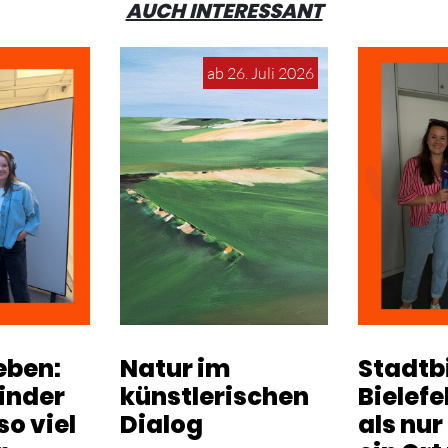
AUCH INTERESSANT
ab 26. Juli 2026
eben:
Natur im
Stadtb
inder
künstlerischen
Bielefe
o viel
Dialog
als nur