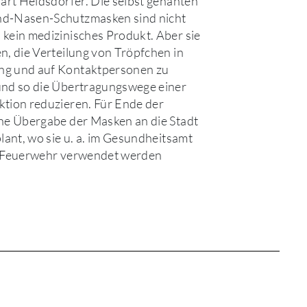
lärt Heldsdörfer. Die selbst genähten
d-Nasen-Schutzmasken sind nicht
kein medizinisches Produkt. Aber sie
n, die Verteilung von Tröpfchen in
g und auf Kontaktpersonen zu
und so die Übertragungswege einer
tion reduzieren. Für Ende der
ne Übergabe der Masken an die Stadt
plant, wo sie u. a. im Gesundheitsamt
r Feuerwehr verwendet werden