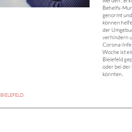
werden“, erk
Behelfs-Mun
genormt und 
können helfe
der Umgebun
verhindern 
Corona-Infek
Woche ist ei
Bielefeld ge
oder bei de
könnten.
 BIELEFELD