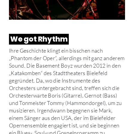
We got Rhythm
Ihre Geschichte klingt ein bisschen nach
„Phantom der Oper“, allerdings mit ganz anderem
Sound. Die Basement Boyz wurden 2012 in den
„Katakomben“ des Stadttheaters Bielefeld
gegründet. Da, wo die Instrumente des
Orchesters untergebracht sind, treffen sich die
Orchesterwarte Boris (Gitarre), Gernot (Bass)
und Tonmeister Tommy (Hammondorgel), um zu
musizieren. Irgendwann begegnen sie Mark,
einem Sänger aus den USA, der im Bielefelder
Opernensemble engagiert ist, und sie beginnen
ein Blues-, Soul-und Gospelprogramm zu