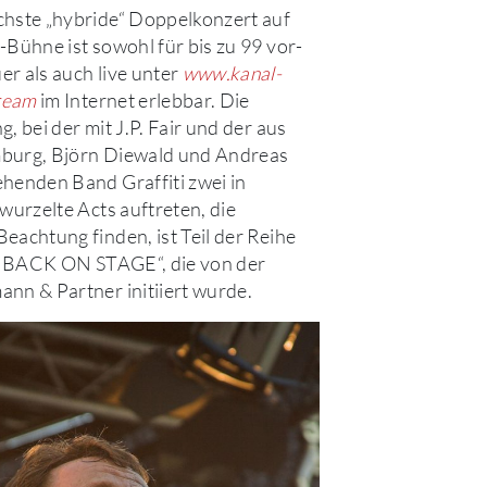
hste „hybride“ Doppelkonzert auf
-Bühne ist sowohl für bis zu 99 vor-
r als auch live unter
www.kanal-
tream
im Internet erlebbar. Die
, bei der mit J.P. Fair und der aus
burg, Björn Diewald und Andreas
henden Band Graffiti zwei in
rwurzelte Acts auftreten, die
eachtung finden, ist Teil der Reihe
st BACK ON STAGE“, die von der
nn & Partner initiiert wurde.