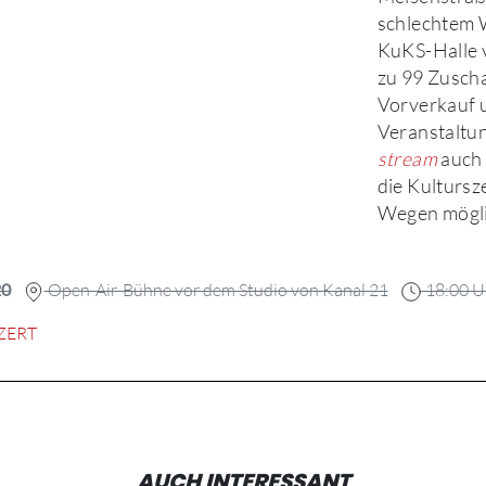
schlechtem W
KuKS-Halle v
zu 99 Zuscha
Vorverkauf 
Veranstaltu
stream
auch 
die Kultursz
Wegen mögli
20
Open-Air-Bühne vor dem Studio von Kanal 21
18:00 U
ZERT
AUCH INTERESSANT