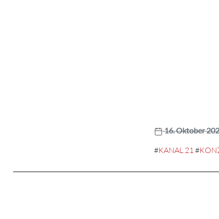
16. Oktober 20
#
KANAL 21
#
KON