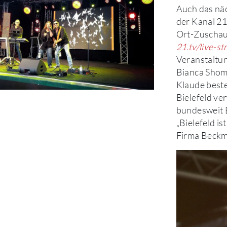
Auch das näc
der Kanal 21
Ort-Zuschaue
21.tv/live-s
Veranstaltung
Bianca Shom
Klaude beste
Bielefeld ve
bundesweit B
„Bielefeld i
Firma Beckma