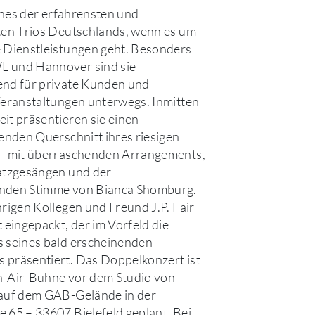
eines der erfahrensten und
ten Trios Deutschlands, wenn es um
 Dienstleistungen geht. Besonders
 und Hannover sind sie
end für private Kunden und
Veranstaltungen unterwegs. Inmitten
it präsentieren sie einen
fenden Querschnitt ihres riesigen
 – mit überraschenden Arrangements,
atzgesängen und der
nden Stimme von Bianca Shomburg.
hrigen Kollegen und Freund J.P. Fair
t eingepackt, der im Vorfeld die
 seines bald erscheinenden
 präsentiert. Das Doppelkonzert ist
n-Air-Bühne vor dem Studio von
 auf dem GAB-Gelände in der
 65 – 33607 Bielefeld geplant. Bei