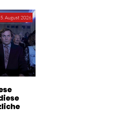
15. August 2026
iese
diese
zliche