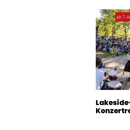
ab 7. 
Lakeside
Konzertr