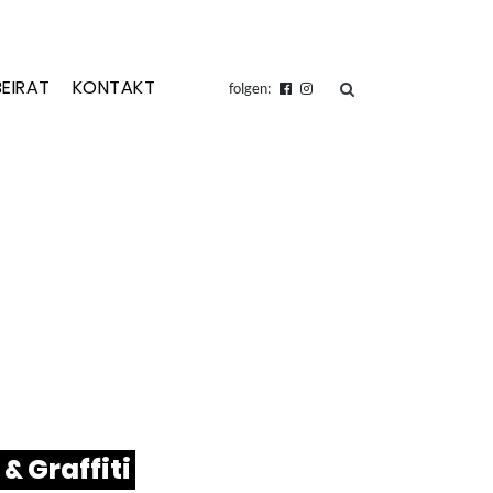
BEIRAT
KONTAKT
suchen
folgen:
r & Graffiti