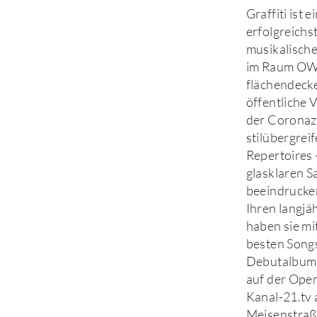
Graffiti ist 
erfolgreichs
musikalische
im Raum OWL
flächendeck
öffentliche 
der Coronaze
stilübergrei
Repertoires
glasklaren S
beeindrucke
Ihren langjä
haben sie mi
besten Songs
Debutalbums
auf der Ope
Kanal-21.tv
Meisenstraße