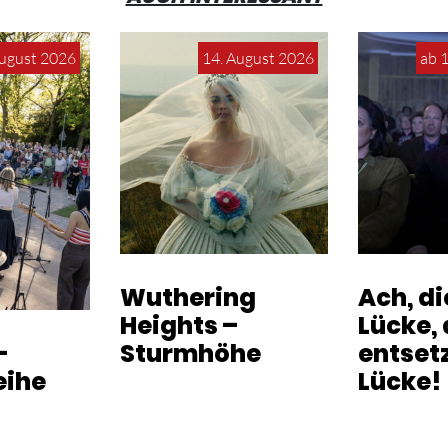
August 2026
14. August 2026
ab 
Wuthering
Ach, d
Heights –
Lücke, 
-
Sturmhöhe
entset
eihe
Lücke!