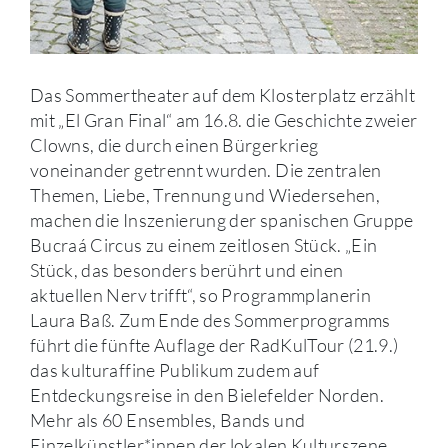
Das Sommertheater auf dem Klosterplatz erzählt
mit „El Gran Final“ am 16.8. die Geschichte zweier
Clowns, die durch einen Bürgerkrieg
voneinander getrennt wurden. Die zentralen
Themen, Liebe, Trennung und Wiedersehen,
machen die Inszenierung der spanischen Gruppe
Bucraá Circus zu einem zeitlosen Stück. „Ein
Stück, das besonders berührt und einen
aktuellen Nerv trifft“, so Programmplanerin
Laura Baß. Zum Ende des Sommerprogramms
führt die fünfte Auflage der RadKulTour (21.9.)
das kulturaffine Publikum zudem auf
Entdeckungsreise in den Bielefelder Norden.
Mehr als 60 Ensembles, Bands und
Einzelkünstler*innen der lokalen Kulturszene