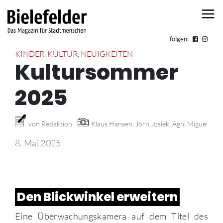
Skip to content
folgen:
KINDER
,
KULTUR
,
NEUIGKEITEN
Kultursommer
2025
von Redaktion
Klaus Hansen, Jörn Josiek, Agni Miguel
8. Mai 2025
Den Blickwinkel erweitern
Eine Überwachungskamera auf dem Titel des