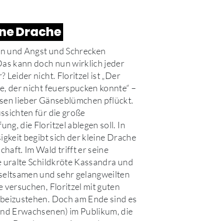
ine Drache
n und Angst und Schrecken
Das kann doch nun wirklich jeder
 Leider nicht. Floritzel ist „Der
e, der nicht feuerspucken konnte“ –
sen lieber Gänseblümchen pflückt.
ssichten für die große
g, die Floritzel ablegen soll. In
igkeit begibt sich der kleine Drache
haft. Im Wald trifft er seine
e uralte Schildkröte Kassandra und
seltsamen und sehr gelangweilten
e versuchen, Floritzel mit guten
 beizustehen. Doch am Ende sind es
und Erwachsenen) im Publikum, die