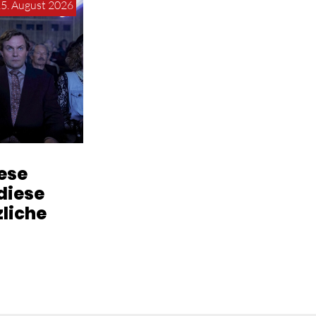
15. August 2026
iese
diese
zliche