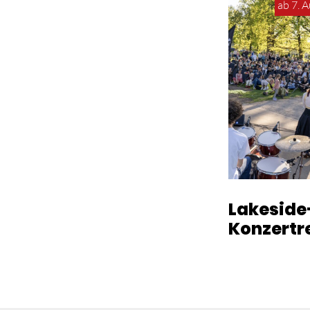
ab 7. 
Lakeside
Konzertr