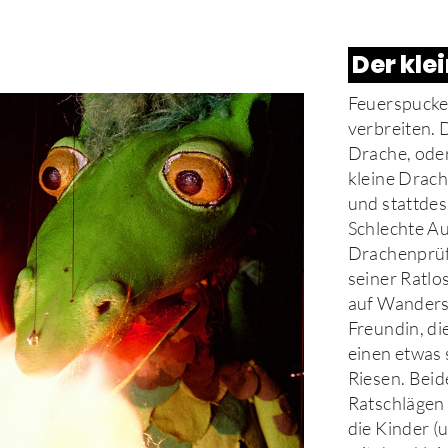
Der kle
Feuerspucke
verbreiten. 
Drache, oder?
kleine Drach
und stattdes
Schlechte Au
Drachenprüfun
seiner Ratlos
auf Wandersc
Freundin, di
einen etwas 
Riesen. Beid
Ratschlägen
die Kinder (