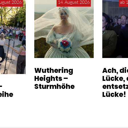
August 2026
14. August 2026
ab 
Wuthering
Ach, d
Heights –
Lücke, 
-
Sturmhöhe
entset
eihe
Lücke!