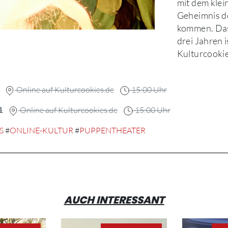
mit dem kle
Geheimnis d
kommen. Das
drei Jahren i
Kulturcookie
Online auf Kulturcookies.de
15:00 Uhr
1
Online auf Kulturcookies.de
15:00 Uhr
S
#
ONLINE-KULTUR
#
PUPPENTHEATER
AUCH INTERESSANT