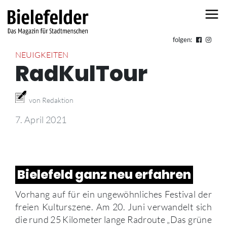
Skip to content
folgen:
NEUIGKEITEN
RadKulTour
von Redaktion
7. April 2021
Bielefeld ganz neu erfahren
Vorhang auf für ein ungewöhnliches Festival der
freien Kulturszene. Am 20. Juni verwandelt sich
die rund 25 Kilometer lange Radroute „Das grüne