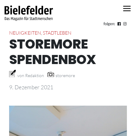
Skip to content
folgen:
NEUIGKEITEN
,
STADTLEBEN
STOREMORE
SPENDENBOX
von Redaktion
storemore
9. Dezember 2021