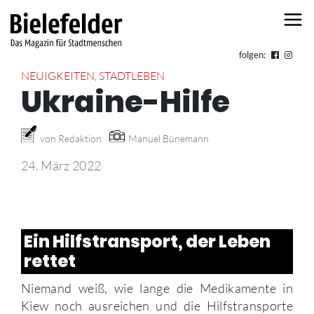
Skip to content
folgen:
NEUIGKEITEN
,
STADTLEBEN
Ukraine-Hilfe
von Redaktion
Manuel Bünemann
24. März 2022
Ein Hilfstransport, der Leben
rettet
Niemand weiß, wie lange die Medikamente in
Kiew noch ausreichen und die Hilfstransporte