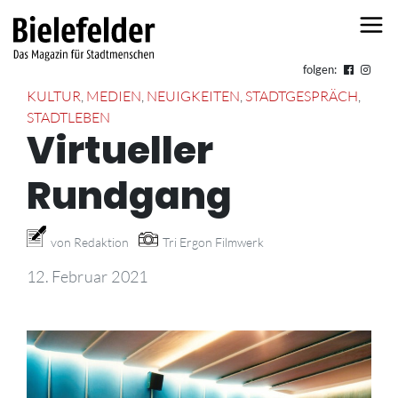
Skip to content
folgen:
KULTUR
,
MEDIEN
,
NEUIGKEITEN
,
STADTGESPRÄCH
,
STADTLEBEN
Virtueller
Rundgang
von Redaktion
Tri Ergon Filmwerk
12. Februar 2021