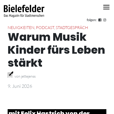
Skip to content
folgen:
NEUIGKEITEN
,
PODCAST
,
STADTGESPRÄCH
Warum Musik
Kinder fürs Leben
stärkt
von jettejenss
9. Juni 2026
mit Felix Hastrich von der