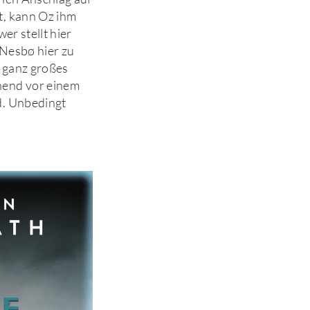
t, kann Oz ihm
wer stellt hier
 Nesbø hier zu
r ganz großes
nend vor einem
d. Unbedingt