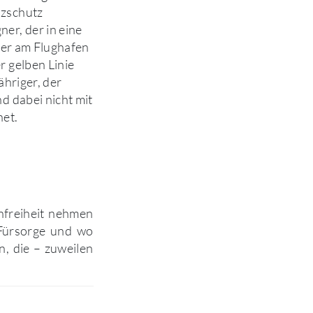
zschutz
er, der in eine
l er am Flughafen
 gelben Linie
ähriger, der
d dabei nicht mit
net.
Unfreiheit nehmen
 Fürsorge und wo
n, die – zuweilen