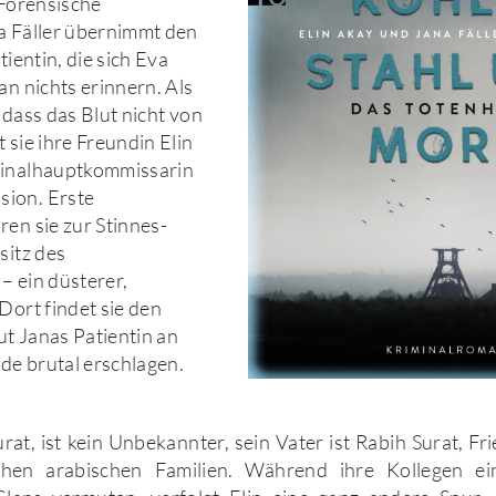
 Forensische
a Fäller übernimmt den
tientin, die sich Eva
an nichts erinnern. Als
 dass das Blut nicht von
 sie ihre Freundin Elin
minalhauptkommissarin
ion. Erste
ren sie zur Stinnes-
sitz des
– ein düsterer,
Dort findet sie den
t Janas Patientin an
rde brutal erschlagen.
urat, ist kein Unbekannter, sein Vater ist Rabih Surat, Fr
chen arabischen Familien. Während ihre Kollegen ei