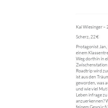
Kai Wiesinger – 
Scherz, 22 €
Protagonist Jan, f
einem Klassentre
Weg dorthin in e
Zwischenstation
Roadtrip wird zu
ist aus den Trä
geworden, was a
und wie viel Mut
Leben infrage zu 
anzuerkennen? W
feinem Gespür fü