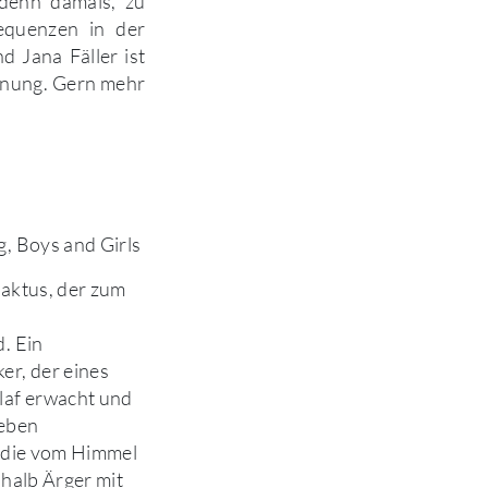
 denn damals, zu
equenzen in der
 Jana Fäller ist
chnung. Gern mehr
, Boys and Girls
Kaktus, der zum
. Ein
er, der eines
laf erwacht und
Leben
, die vom Himmel
eshalb Ärger mit