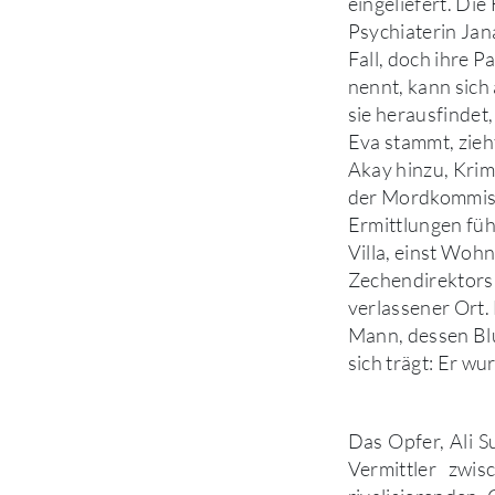
eingeliefert. Die
Psychiaterin Jan
Fall, doch ihre Pa
nennt, kann sich 
sie herausfindet,
Eva stammt, zieht
Akay hinzu, Kri
der Mordkommiss
Ermittlungen füh
Villa, einst Wohn
Zechendirektors 
verlassener Ort. 
Mann, dessen Blu
sich trägt: Er wu
Das Opfer, Ali S
Vermittler zwis