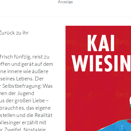
Anzeige
Zurück zu ihr
risch fünfzig, reist zu
ffen und gerät auf dem
ine innere wie äußere
 seines Lebens. Der
r Selbstbefragung: Was
umen der Jugend
us der großen Liebe –
 braucht es, das eigene
stellen und die Realität
iesinger erzählt mit
r Zweifel, Nostalgie