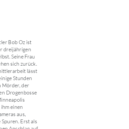
ler Bob Oz ist
r dreijährigen
lbst. Seine Frau
ehen sich zurück.
ittlerarbeit lässt
einige Stunden
n Mörder, der
gen Drogenbosse
Minneapolis
r ihm einen
Kameras aus,
 Spuren. Erst als
inen Anschlag auf