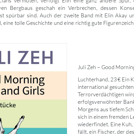
 Clans vermuten, verfolgt Elin eine ganz andere Spur,
iven Bergbaus geschah ein Verbrechen, dessen Kons
t spürbar sind. Auch der zweite Band mit Elin Akay und
 eine tolle Geschichte und eine richtig gute Figurenzei
Juli Zeh – Good Morning
Luchterhand, 23 € Ein 
international gesuchten
Terrorverdächtigen wird
erfolgsverwöhnter Bank
Morgens aus tiefem Sch
sich in einem fremden 
wiederfindet. Eine Kuh
fällt, ein Fischer, der d