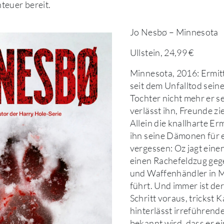
teuer bereit.
Jo Nesbø – Minnesota
Ullstein, 24,99 €
Minnesota, 2016: Ermitt
seit dem Unfalltod seine
Tochter nicht mehr er se
verlässt ihn, Freunde zi
Allein die knallharte Erm
ihn seine Dämonen für 
vergessen: Oz jagt eine
einen Rachefeldzug ge
und Waffenhändler in 
führt. Und immer ist de
Schritt voraus, trickst 
hinterlässt irreführende
bekannt wird, dass er e