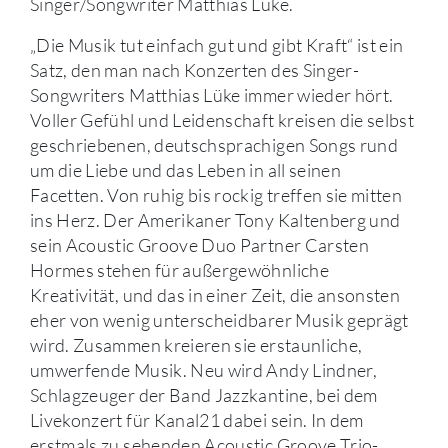
Singer/Songwriter Matthias Lüke.
„Die Musik tut einfach gut und gibt Kraft“ ist ein
Satz, den man nach Konzerten des Singer-
Songwriters Matthias Lüke immer wieder hört.
Voller Gefühl und Leidenschaft kreisen die selbst
geschriebenen, deutschsprachigen Songs rund
um die Liebe und das Leben in all seinen
Facetten. Von ruhig bis rockig treffen sie mitten
ins Herz. Der Amerikaner Tony Kaltenberg und
sein Acoustic Groove Duo Partner Carsten
Hormes stehen für außergewöhnliche
Kreativität, und das in einer Zeit, die ansonsten
eher von wenig unterscheidbarer Musik geprägt
wird. Zusammen kreieren sie erstaunliche,
umwerfende Musik. Neu wird Andy Lindner,
Schlagzeuger der Band Jazzkantine, bei dem
Livekonzert für Kanal21 dabei sein. In dem
erstmals zu sehenden Acoustic Groove Trio-