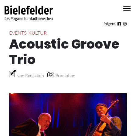
Skip to content
folgen:
EVENTS
,
KULTUR
Acoustic Groove
Trio
von Redaktion
Promotion