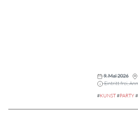
9. Mai 2026
Eintritt frei, 
#
KUNST
#
PARTY
#