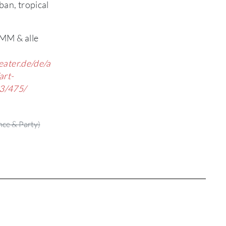
ban, tropical
M & alle
eater.de/de/a
art-
3/475/
ce & Party)