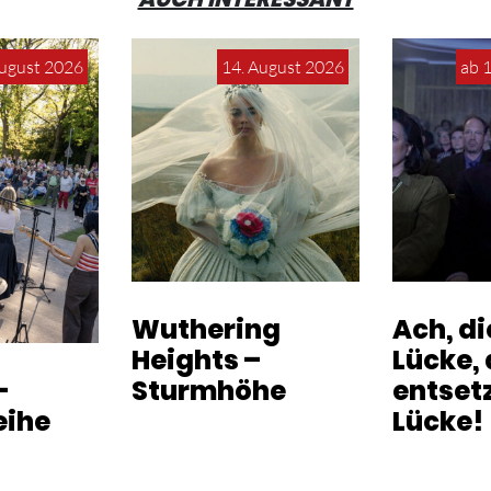
August 2026
14. August 2026
ab 
Wuthering
Ach, d
Heights –
Lücke, 
-
Sturmhöhe
entset
eihe
Lücke!