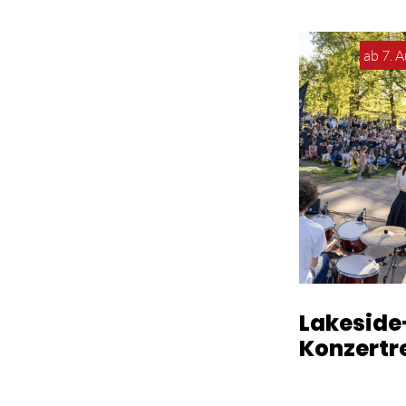
ab 7. 
Lakeside
Konzertr