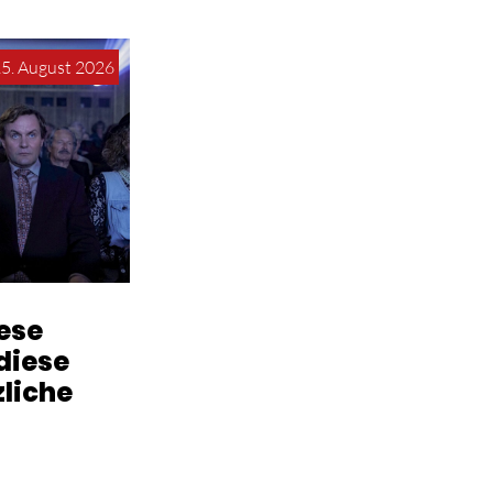
15. August 2026
iese
diese
zliche