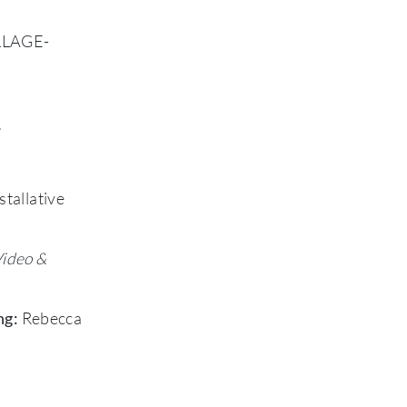
LLAGE-
.
stallative
Video &
Rebecca
ng: