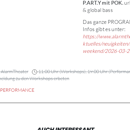
ur
P.ART.Y mit POK.
& global bass
Das ganze PROGRAM
Infos gibt es unter:
https://www.alarmth
ktuelles/neuigkeiten/
weekend/2026-03-2
AlarmTheater
11:00 Uhr (Workshops), 19:00 Uhr (Performan
Anmeldung zu den Workshops erbeten
PERFORMANCE
AUCH INTERESSANT