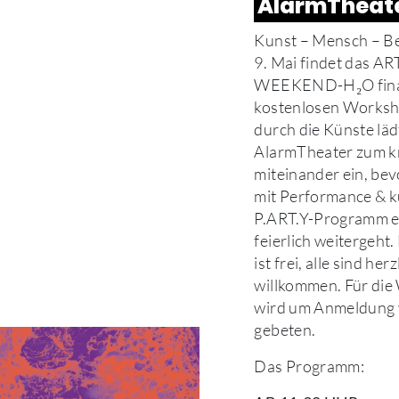
AlarmTheat
Kunst – Mensch – B
9. Mai findet das AR
WEEKEND-H₂O final 
kostenlosen Worksh
durch die Künste läd
AlarmTheater zum k
miteinander ein, be
mit Performance & 
P.ART.Y-Programm e
feierlich weitergeht.
ist frei, alle sind herz
willkommen. Für di
wird um Anmeldung
gebeten.
Das Programm: