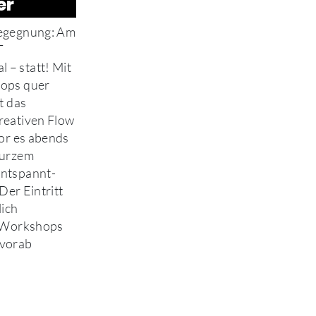
er
egegnung: Am
T
– statt! Mit
ops quer
t das
reativen Flow
vor es abends
kurzem
ntspannt-
 Der Eintritt
lich
e Workshops
 vorab