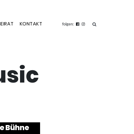
BEIRAT
KONTAKT
suchen
folgen:
usic
e Bühne