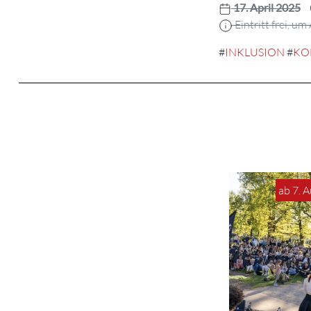
17. April 2025
Eintritt frei, u
#
INKLUSION
#
KO
ab 7. 