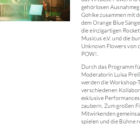
gehörlosen Ausnahmegi
Gohlke zusammen mit d
dem Orange Blue Sänge
die einzigartigen Rocket
Musicus e.V. und die b
Unknown Flowers von d
POW!.
Durch das Programm fü
Moderatorin Luisa Prei
werden die Workshop-T
verschiedenen Kollabo
exklusive Performances
zaubern. Zum großen Fi
Mitwirkenden gemeinsa
spielen und die Bühne r