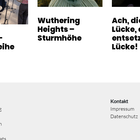
Wuthering
Ach, d
Heights –
Lücke, 
-
Sturmhöhe
entset
eihe
Lücke!
Kontakt
g
Impressum
Datenschutz
n
ats