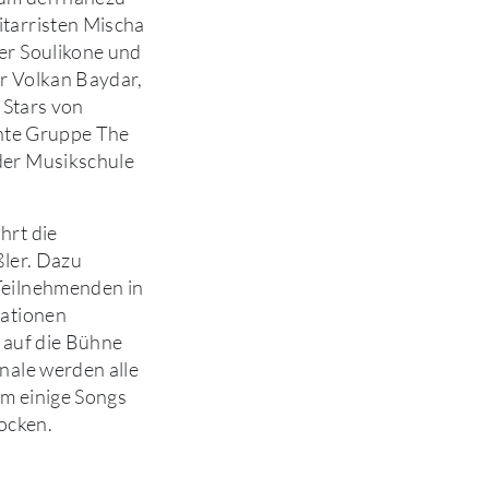
tarristen Mischa
er Soulikone und
r Volkan Baydar,
 Stars von
unte Gruppe The
er Musikschule
hrt die
ßler. Dazu
eilnehmenden in
rationen
 auf die Bühne
nale werden alle
m einige Songs
ocken.