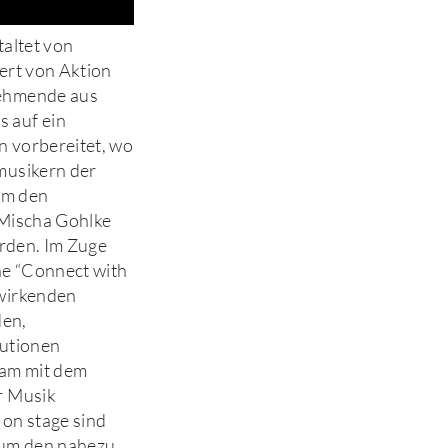
taltet von
ert von Aktion
ehmende aus
 auf ein
 vorbereitet, wo
musikern der
um den
 Mischa Gohlke
erden. Im Zuge
e “Connect with
wirkenden
en,
tutionen
am mit dem
r Musik
e on stage sind
 um den nahezu