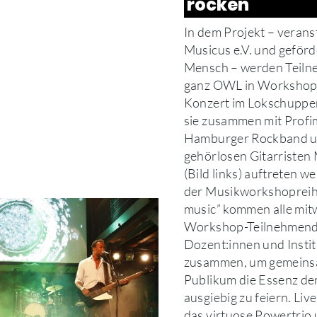
rocken
In dem Projekt – verans
Musicus e.V. und geförd
Mensch – werden Teiln
ganz OWL in Workshops
Konzert im Lokschuppen
sie zusammen mit Profi
Hamburger Rockband 
gehörlosen Gitarristen
(Bild links) auftreten w
der Musikworkshopreih
music” kommen alle mit
Workshop-Teilnehmend
Dozent:innen und Insti
zusammen, um gemeins
Publikum die Essenz de
ausgiebig zu feiern. Liv
das virtuose Powertrio