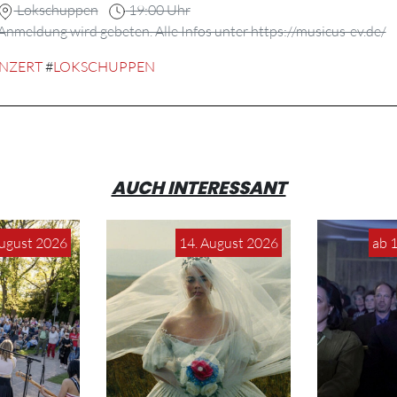
Lokschuppen
19:00 Uhr
m Anmeldung wird gebeten. Alle Infos unter https://musicus-ev.de/
NZERT
#
LOKSCHUPPEN
AUCH INTERESSANT
August 2026
14. August 2026
ab 