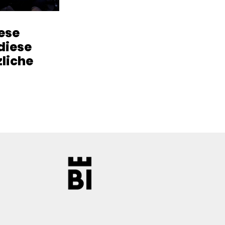
iese
diese
zliche