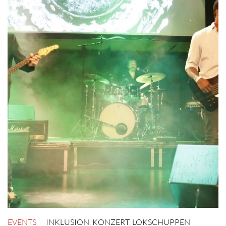
EVENTS
INKLUSION
,
KONZERT
,
LOKSCHUPPEN