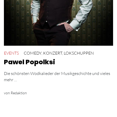
EVENTS
COMEDY
,
KONZERT
,
LOKSCHUPPEN
Pawel Popolksi
Die schönsten Wodkalieder der Musikgeschichte und vieles
mehr …
von Redaktion