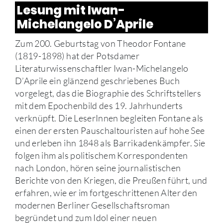
Lesung mit Iwan-
Michelangelo D’Aprile
Zum 200. Geburtstag von Theodor Fontane
(1819-1898) hat der Potsdamer
Literaturwissenschaftler Iwan-Michelangelo
D’Aprile ein glänzend geschriebenes Buch
vorgelegt, das die Biographie des Schriftstellers
mit dem Epochenbild des 19. Jahrhunderts
verknüpft. Die LeserInnen begleiten Fontane als
einen der ersten Pauschaltouristen auf hohe See
und erleben ihn 1848 als Barrikadenkämpfer. Sie
folgen ihm als politischem Korrespondenten
nach London, hören seine journalistischen
Berichte von den Kriegen, die Preußen führt, und
erfahren, wie er im fortgeschrittenen Alter den
modernen Berliner Gesellschaftsroman
begründet und zum Idol einer neuen