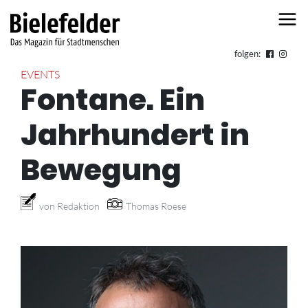
Skip to content
folgen:
EVENTS
Fontane. Ein
Jahrhundert in
Bewegung
von Redaktion
Thomas Roese