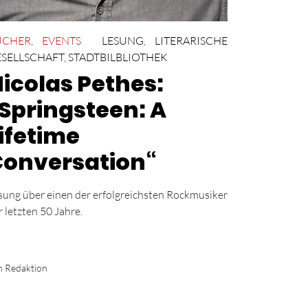
ÜCHER
,
EVENTS
LESUNG
,
LITERARISCHE
SELLSCHAFT
,
STADTBILBLIOTHEK
icolas Pethes:
Springsteen: A
ifetime
onversation“
sung über einen der erfolgreichsten Rockmusiker
r letzten 50 Jahre.
n Redaktion