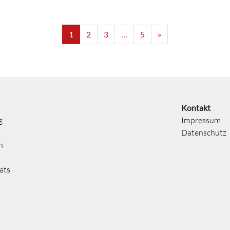
1
2
3
…
5
»
Kontakt
g
Impressum
Datenschutz
n
ats