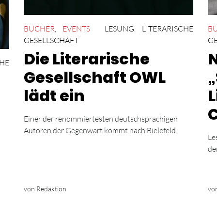
BÜCHER
,
EVENTS
LESUNG
,
LITERARISCHE
B
GESELLSCHAFT
GE
Die Literarische
N
CHE
Gesellschaft OWL
„
lädt ein
L
C
Einer der renommiertesten deutschsprachigen
Autoren der Gegenwart kommt nach Bielefeld.
Le
de
von Redaktion
vo