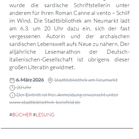
wurde die sardische Schriftstellerin unter
anderem für ihren Roman Canne al vento – Schilf
im Wind. Die Stadtbibliothek am Neumarkt lädt
am 6.3. um 20 Uhr dazu ein, sich der fast
vergessenen Autorin und der archaischen
sardischen Lebenswelt aufs Neue zu nähern. Der
alljährliche Lesemarathon der Deutsch-
italienischen-Gesellschaft ist übrigens dieser
großen Literatin gewidmet.
6. März 2026
Stadtbibliothek am Neumarkt
20 Uhr
Der Eintritt ist frei; Anmeldung erwünscht unter
www.stadtbibliothek-bielefeld.de
#
BÜCHER
#
LESUNG