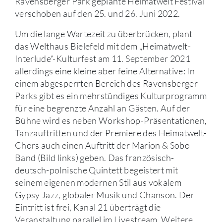
Ravensberger Park geplante Heimatwelt Festival
verschoben auf den 25. und 26. Juni 2022.
Um die lange Wartezeit zu überbrücken, plant
das Welthaus Bielefeld mit dem „Heimatwelt-
Interlude“-Kulturfest am 11. September 2021
allerdings eine kleine aber feine Alternative: In
einem abgesperrten Bereich des Ravensberger
Parks gibt es ein mehrstündiges Kulturprogramm
für eine begrenzte Anzahl an Gästen. Auf der
Bühne wird es neben Workshop-Präsentationen,
Tanzauftritten und der Premiere des Heimatwelt-
Chors auch einen Auftritt der Marion & Sobo
Band (Bild links) geben. Das französisch-
deutsch-polnische Quintett begeistert mit
seinem eigenen modernen Stil aus vokalem
Gypsy Jazz, globaler Musik und Chanson. Der
Eintritt ist frei, Kanal 21 überträgt die
Veranstaltung parallel im Livestream. Weitere