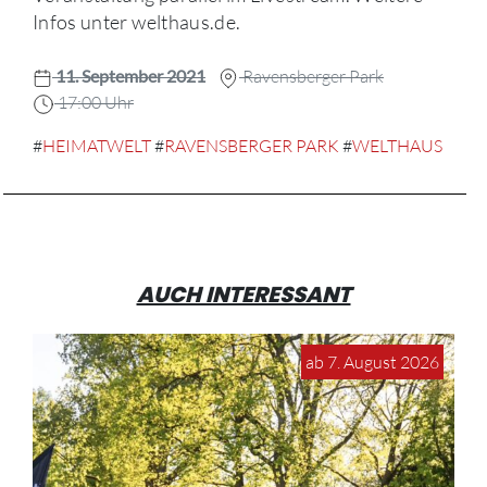
Infos unter welthaus.de.
11. September 2021
Ravensberger Park
17:00 Uhr
#
HEIMATWELT
#
RAVENSBERGER PARK
#
WELTHAUS
AUCH INTERESSANT
ab 7. August 2026