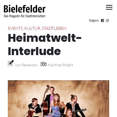
Skip to content
folgen:
EVENTS
,
KULTUR
,
STADTLEBEN
Heimatwelt-
Interlude
von Redaktion
Manfred Pollert