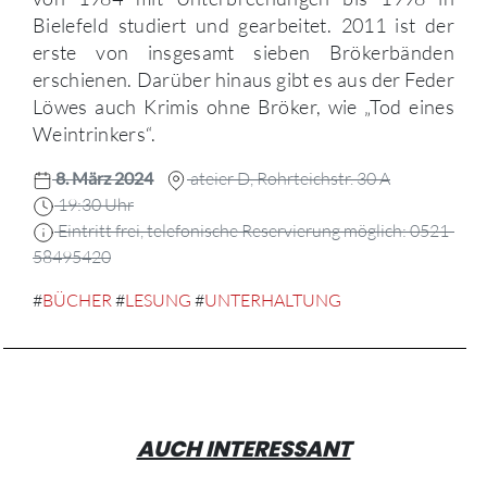
Bielefeld studiert und gearbeitet. 2011 ist der
erste von insgesamt sieben Brökerbänden
erschienen. Darüber hinaus gibt es aus der Feder
Löwes auch Krimis ohne Bröker, wie „Tod eines
Weintrinkers“.
8. März 2024
ateier D, Rohrteichstr. 30 A
19:30 Uhr
Eintritt frei, telefonische Reservierung möglich: 0521-
58495420
#
BÜCHER
#
LESUNG
#
UNTERHALTUNG
AUCH INTERESSANT