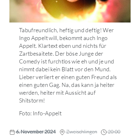
Tabufreundlich, heftig und deftig! Wer
Ingo Appelt will, bekommt auch Ingo
Appelt. Klartext eben und nichts für
Zartbesaitete. Der böse Junge der
Comedy ist furchtlos wie eh und je und
nimmt dabei kein Blatt vor den Mund.
Lieber verliert er einen guten Freund als
einen guten Gag. Na, das kann ja heiter
werden, heiter mit Aussicht auf
Shitstorm!
Foto: Info-Appelt
6. November 2024
Zweischlingen
20:00