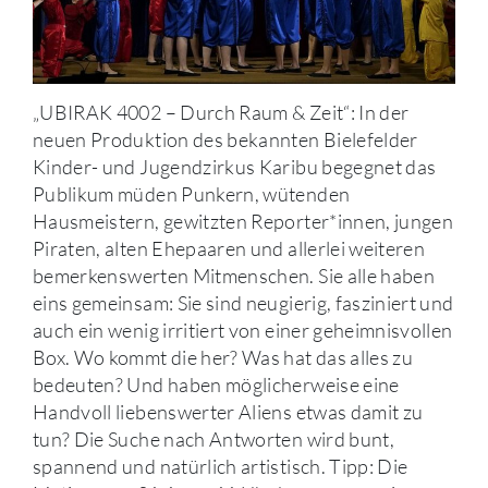
„UBIRAK 4002 – Durch Raum & Zeit“: In der
neuen Produktion des bekannten Bielefelder
Kinder- und Jugendzirkus Karibu begegnet das
Publikum müden Punkern, wütenden
Hausmeistern, gewitzten Reporter*innen, jungen
Piraten, alten Ehepaaren und allerlei weiteren
bemerkenswerten Mitmenschen. Sie alle haben
eins gemeinsam: Sie sind neugierig, fasziniert und
auch ein wenig irritiert von einer geheimnisvollen
Box. Wo kommt die her? Was hat das alles zu
bedeuten? Und haben möglicherweise eine
Handvoll liebenswerter Aliens etwas damit zu
tun? Die Suche nach Antworten wird bunt,
spannend und natürlich artistisch. Tipp: Die