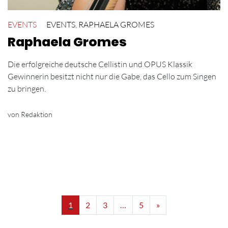
EVENTS
EVENTS
,
RAPHAELA GROMES
Raphaela Gromes
Die erfolgreiche deutsche Cellistin und OPUS Klassik
Gewinnerin besitzt nicht nur die Gabe, das Cello zum Singen
zu bringen.
von Redaktion
1
2
3
…
5
»