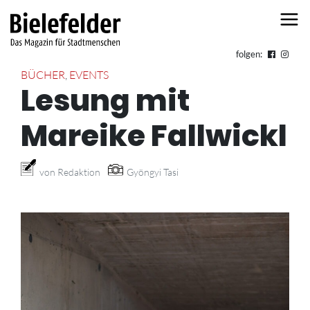
Skip to content
folgen:
BÜCHER
,
EVENTS
Lesung mit
Mareike Fallwickl
von Redaktion
Gyöngyi Tasi