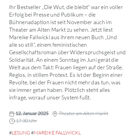
Ihr Bestseller „Die Wut, die bleibt“ war ein voller
Erfolg bei Presse und Publikum – die
Bühnenadaption ist seit November auch im
Theater am Alten Markt zu sehen. Jetzt liest
Mareike Fallwickl aus ihrem neuen Buch „Und
alle so still“, einem feministischen
Gesellschaftsroman über Widerspruchsgeist und
Solidarität. An einem Sonntag im Juni gerät die
Welt aus dem Takt: Frauen liegen auf der Straße.
Reglos, in stillem Protest. Es ist der Beginn einer
Revolte, bei der Frauen nicht mehr das tun, was
sie immer getan haben. Plötzlich steht alles
infrage, worauf unser System fußt.
12. Januar 2025
Theater am Alten Markt
17:30 Uhr
#
LESUNG
#
MAREIKE FALLWICKL