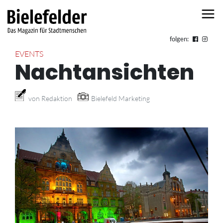
Skip to content
folgen:
EVENTS
Nachtansichten
von Redaktion
Bielefeld Marketing