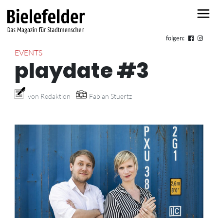
Skip to content
folgen:
EVENTS
playdate #3
von Redaktion
Fabian Stuertz