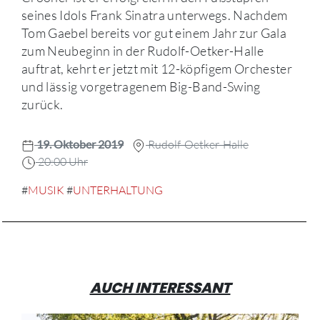
seines Idols Frank Sinatra unterwegs. Nachdem
Tom Gaebel bereits vor gut einem Jahr zur Gala
zum Neubeginn in der Rudolf-Oetker-Halle
auftrat, kehrt er jetzt mit 12-köpfigem Orchester
und lässig vorgetragenem Big-Band-Swing
zurück.
19. Oktober 2019
Rudolf-Oetker-Halle
20:00 Uhr
#
MUSIK
#
UNTERHALTUNG
AUCH INTERESSANT