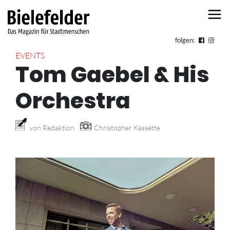
Skip to content
folgen:
EVENTS
Tom Gaebel & His
Orchestra
von Redaktion
Christopher Kassette