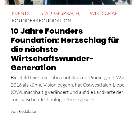
EVENTS
,
STADTGESPRÄCH
,
WIRTSCHAFT
FOUNDERS FOUNDATION
10 Jahre Founders
Foundation: Herzschlag für
die nächste
Wirtschaftswunder-
Generation
Bielefeld feiert ein Jahrzehnt Startup-Pioniergeist. Was
2016 als kühne Vision begann, hat Ostwestfalen-Lippe
(OWL)nachhaltig verändert und auf die Landkarte der
europäischen Technologie-Szene gesetzt.
von Redaktion