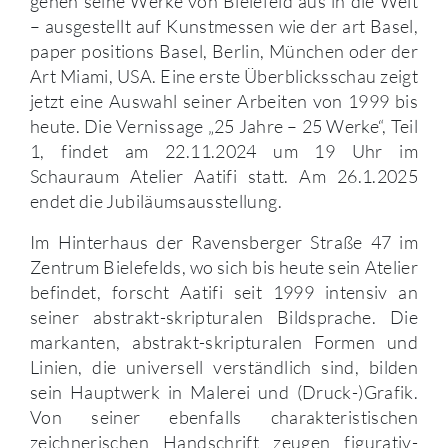
gehen seine Werke von Bielefeld aus in die Welt
– ausgestellt auf Kunstmessen wie der art Basel,
paper positions Basel, Berlin, München oder der
Art Miami, USA. Eine erste Überblicksschau zeigt
jetzt eine Auswahl seiner Arbeiten von 1999 bis
heute. Die Vernissage „25 Jahre – 25 Werke“, Teil
1, findet am 22.11.2024 um 19 Uhr im
Schauraum Atelier Aatifi statt. Am 26.1.2025
endet die Jubiläumsausstellung.
Im Hinterhaus der Ravensberger Straße 47 im
Zentrum Bielefelds, wo sich bis heute sein Atelier
befindet, forscht Aatifi seit 1999 intensiv an
seiner abstrakt-skripturalen Bildsprache. Die
markanten, abstrakt-skripturalen Formen und
Linien, die universell verständlich sind, bilden
sein Hauptwerk in Malerei und (Druck-)Grafik.
Von seiner ebenfalls charakteristischen
zeichnerischen Handschrift zeugen figurativ-