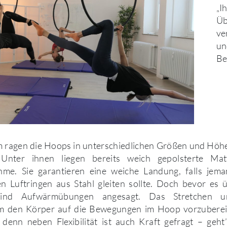
„I
Üb
ve
un
Be
m ragen die Hoops in unterschiedlichen Größen und Höh
nter ihnen liegen bereits weich gepolsterte Mat
hme. Sie garantieren eine weiche Landung, falls jem
 Luftringen aus Stahl gleiten sollte. Doch bevor es 
ind Aufwärmübungen angesagt. Das Stretchen 
m den Körper auf die Bewegungen im Hoop vorzuberei
enn neben Flexibilität ist auch Kraft gefragt – geht’