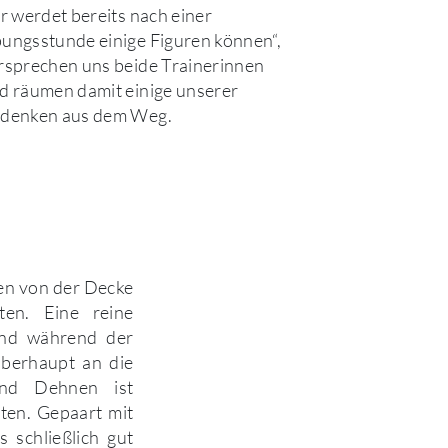
hr werdet bereits nach einer
ungsstunde einige Figuren können“,
rsprechen uns beide Trainerinnen
d räumen damit einige unserer
denken aus dem Weg.
en von der Decke
ten. Eine reine
and während der
überhaupt an die
und Dehnen ist
ten. Gepaart mit
s schließlich gut