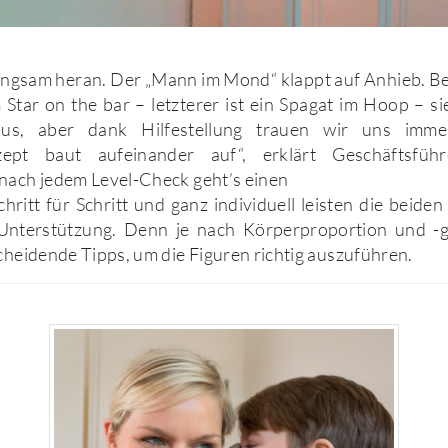
angsam heran. Der „Mann im Mond“ klappt auf Anhieb. Be
Star on the bar – letzterer ist ein Spagat im Hoop – s
aus, aber dank Hilfestellung trauen wir uns imm
zept baut aufeinander auf“, erklärt Geschäftsfüh
nach jedem Level-Check geht’s einen
Schritt für Schritt und ganz individuell leisten die beide
Unterstützung. Denn je nach Körperproportion und -g
scheidende Tipps, um die Figuren richtig auszuführen.