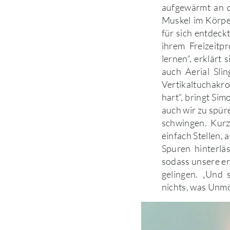
aufgewärmt an d
Muskel im Körper
für sich entdeck
ihrem Freizeitp
lernen“, erklärt
auch Aerial Sli
Vertikaltuchakro
hart“, bringt S
auch wir zu spüre
schwingen. Kurz
einfach Stellen,
Spuren hinterlä
sodass unsere er
gelingen. „Und
nichts, was Unmög