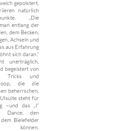
 weich gepolstert.
ieren natürlich
unkte. „Die
man entlang der
len, dem Becken,
gen, Achseln und
ss aus Erfahrung
öhnt sich daran.“
t unerträglich,
nd begeistert von
n Tricks und
oop, die die
nen beherrschen.
UIsuite steht für
ng –und das „I“
le Dance, den
 dem Bielefelder
en können.