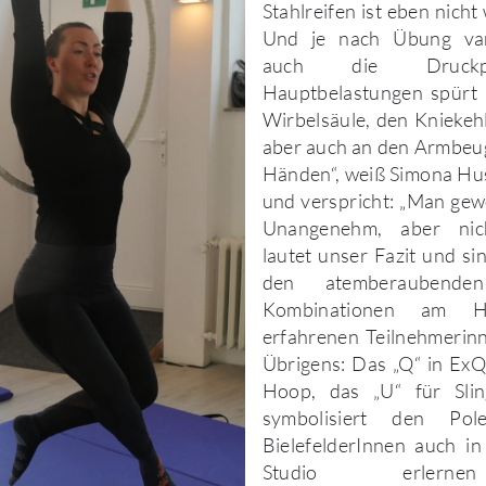
Stahlreifen ist eben nicht
Und je nach Übung vari
auch die Druckp
Hauptbelastungen spürt 
Wirbelsäule, den Kniekeh
aber auch an den Armbeu
Händen“, weiß Simona Hu
und verspricht: „Man gew
Unangenehm, aber nich
lautet unser Fazit und si
den atemberaubende
Kombinationen am H
erfahrenen Teilnehmerin
Übrigens: Das „Q“ in ExQ
Hoop, das „U“ für Sli
symbolisiert den Po
BielefelderInnen auch in
Studio erlern