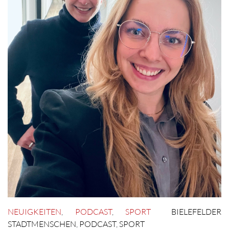
NEUIGKEITEN
,
PODCAST
,
SPORT
BIELEFELDER
STADTMENSCHEN
,
PODCAST
,
SPORT