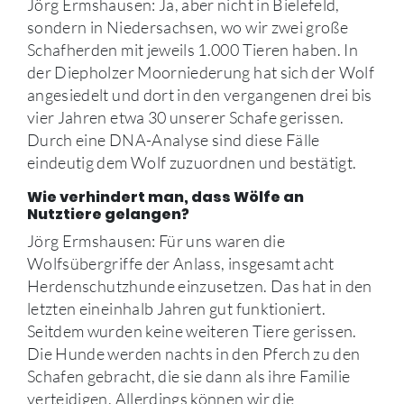
Jörg Ermshausen: Ja, aber nicht in Bielefeld,
sondern in Niedersachsen, wo wir zwei große
Schafherden mit jeweils 1.000 Tieren haben. In
der Diepholzer Moorniederung hat sich der Wolf
angesiedelt und dort in den vergangenen drei bis
vier Jahren etwa 30 unserer Schafe gerissen.
Durch eine DNA-Analyse sind diese Fälle
eindeutig dem Wolf zuzuordnen und bestätigt.
Wie verhindert man, dass Wölfe an
Nutztiere gelangen?
Jörg Ermshausen: Für uns waren die
Wolfsübergriffe der Anlass, insgesamt acht
Herdenschutzhunde einzusetzen. Das hat in den
letzten eineinhalb Jahren gut funktioniert.
Seitdem wurden keine weiteren Tiere gerissen.
Die Hunde werden nachts in den Pferch zu den
Schafen gebracht, die sie dann als ihre Familie
verteidigen. Allerdings können wir die