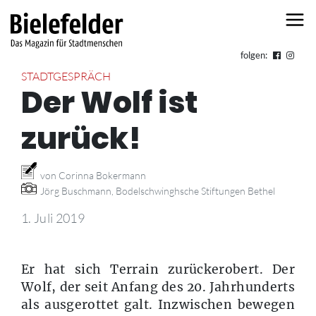
Skip to content
folgen:
STADTGESPRÄCH
Der Wolf ist
zurück!
von Corinna Bokermann
Jörg Buschmann, Bodelschwinghsche Stiftungen Bethel
1. Juli 2019
Er hat sich Terrain zurückerobert. Der
Wolf, der seit Anfang des 20. Jahrhunderts
als ausgerottet galt. Inzwischen bewegen