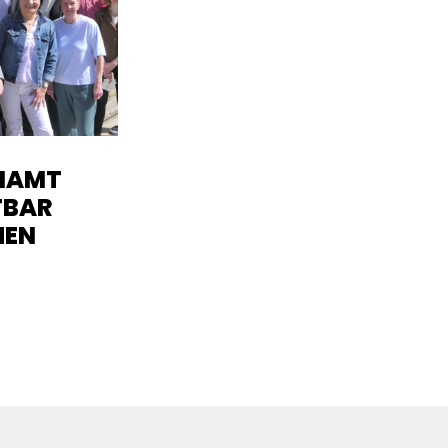
NAMT
TBAR
HEN