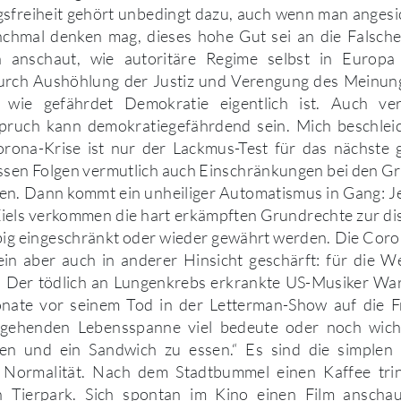
gsfreiheit gehört unbedingt dazu, auch wenn man angesi
hmal denken mag, dieses hohe Gut sei an die Falsch
anschaut, wie autoritäre Regime selbst in Europa
urch Aushöhlung der Justiz und Verengung des Meinung
 wie gefährdet Demokratie eigentlich ist. Auch ver
pruch kann demokratiegefährdend sein. Mich beschleic
orona-Krise ist nur der Lackmus-Test für das nächste
ssen Folgen vermutlich auch Einschränkungen bei den G
den. Dann kommt ein unheiliger Automatismus in Gang: J
Ziels verkommen die hart erkämpften Grundrechte zur di
ebig eingeschränkt oder wieder gewährt werden. Die Cor
in aber auch in anderer Hinsicht geschärft: für die W
. Der tödlich an Lungenkrebs erkrankte US-Musiker Wa
nate vor seinem Tod in der Letterman-Show auf die F
gehenden Lebensspanne viel bedeute oder noch wicht
zen und ein Sandwich zu essen.“ Es sind die simplen 
 Normalität. Nach dem Stadtbummel einen Kaffee tri
n Tierpark. Sich spontan im Kino einen Film anschau