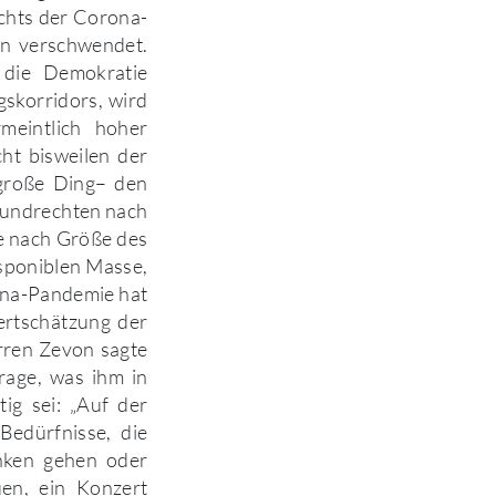
chts der Corona-
en verschwendet.
 die Demokratie
skorridors, wird
meintlich hoher
ht bisweilen der
 große Ding– den
rundrechten nach
e nach Größe des
sponiblen Masse,
ona-Pandemie hat
ertschätzung der
rren Zevon sagte
rage, was ihm in
ig sei: „Auf der
Bedürfnisse, die
nken gehen oder
en, ein Konzert