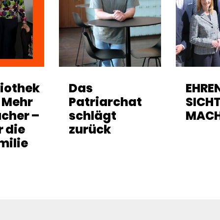
liothek
Das
EHRE
: Mehr
Patriarchat
SICH
ücher –
schlägt
MAC
r die
zurück
milie