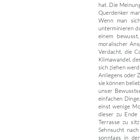
hat. Die Meinun
Querdenker manc
Wenn man sich 
unterminieren d
einem bewusst,
moralischer Ans
Verdacht, die C
Klimawandel, de
sich ziehen wer
Anliegens oder 
sie können beli
unser Bewusstse
einfachen Dinge
einst wenige Mo
dieser zu Ende 
Terrasse zu sit
Sehnsucht nach
sonntags in de