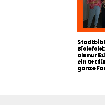
Stadtbib
Bielefeld
als nur B
ein Ort fü
ganze Fa