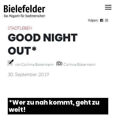
Skip to content
folgen:
STADTLEBEN
GOOD NIGHT
OUT*
von Corinna Bokermann
Corinna Bokermann
30. September 2019
*Wer zu nah kommt, geht zu
weit!