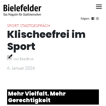
Skip to content
folgen:
SPORT
,
STADTGESPRÄCH
Klischeefrei im
Sport
von Eike Birck
6. Januar 2026
Mehr Vielfalt. Mehr
Gerechtigkeit