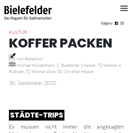
Skip to content
folgen:
KULTUR
KOFFER PACKEN
von Redaktion
Michael Handelmann, C. Boettcher, Chacker, TZ Wismar A.
Rudolph, TZ Wismar Dock 30, Christian Häcker
30. September 2020
STÄDTE-TRIPS
Es müssen nicht immer die angesagten