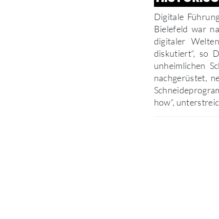
Digitale Führun
Bielefeld war n
digitaler Welt
diskutiert“, so
unheimlichen Sc
nachgerüstet, n
Schneideprogram
how“, unterstrei