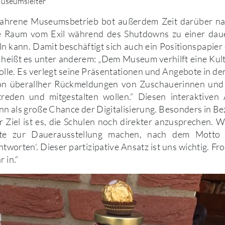
useumsleiter
fahrene Museumsbetrieb bot außerdem Zeit darüber na
lle Raum vom Exil während des Shutdowns zu einer dau
n kann. Damit beschäftigt sich auch ein Positionspapier
eißt es unter anderem: „Dem Museum verhilft eine Kultu
olle. Es verlegt seine Präsentationen und Angebote in de
n überallher Rückmeldungen von Zuschauerinnen und 
treden und mitgestalten wollen.“ Diesen interaktiven 
n als große Chance der Digitalisierung. Besonders in Be
 Ziel ist es, die Schulen noch direkter anzusprechen.
ote zur Dauerausstellung machen, nach dem Motto ‚
worten‘. Dieser partizipative Ansatz ist uns wichtig. Fron
 in.“