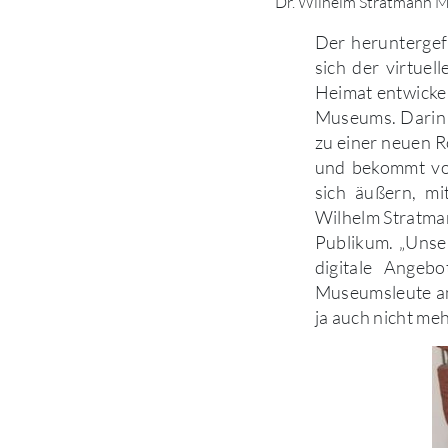
Dr. Wilhelm Stratmann M
Der herunterge
sich der virtue
Heimat entwickel
Museums. Darin h
zu einer neuen R
und bekommt vo
sich äußern, mi
Wilhelm Stratman
Publikum. „Unser
digitale Angeb
Museumsleute ant
ja auch nicht mehr