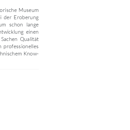
storische Museum
ei der Eroberung
eum schon lange
ntwicklung einen
 Sachen Qualität
 professionelles
echnischem Know-