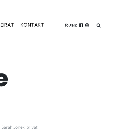
BEIRAT
KONTAKT
suchen
folgen:
e
 Sarah Jonek, privat