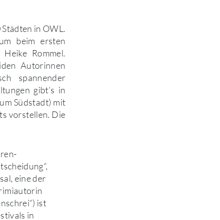
0 Städten in OWL.
 um beim ersten
d Heike Rommel.
iden Autorinnen
sch spannender
ltungen gibt’s in
rum Südstadt) mit
s vorstellen. Die
ren-
ntscheidung“,
al, eine der
rimiautorin
nschrei“) ist
stivals in