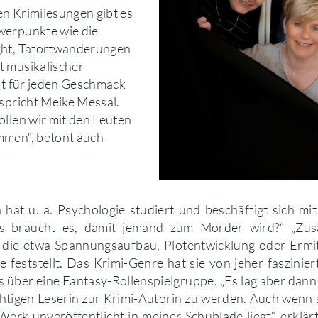
n Krimilesungen gibt es
werpunkte wie die
ght, Tatortwanderungen
t musikalischer
ist für jeden Geschmack
rspricht Meike Messal.
ollen wir mit den Leuten
mmen“, betont auch
n hat u. a. Psychologie studiert und beschäftigt sich m
s braucht es, damit jemand zum Mörder wird?“ „Zusät
 die etwa Spannungsaufbau, Plotentwicklung oder Erm
sie feststellt. Das Krimi-Genre hat sie von jeher faszinie
gs über eine Fantasy-Rollenspielgruppe. „Es lag aber dan
htigen Leserin zur Krimi-Autorin zu werden. Auch wenn s
Werk unveröffentlicht in meiner Schublade liegt“, erklärt