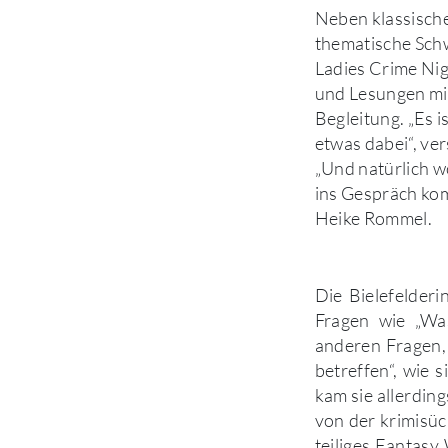
Neben klassische
thematische Sch
Ladies Crime Ni
und Lesungen mi
Begleitung. „Es 
etwas dabei“, ve
„Und natürlich w
ins Gespräch ko
Heike Rommel.
Die Bielefelderi
Fragen wie „Wa
anderen Fragen,
betreffen“, wie 
kam sie allerdin
von der krimisüc
teiliges Fantasy 