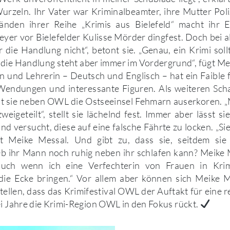
Wurzeln. Ihr Vater war Kriminalbeamter, ihre Mutter Poliz
änden ihrer Reihe „Krimis aus Bielefeld“ macht ihr 
r vor Bielefelder Kulisse Mörder dingfest. Doch bei al
r die Handlung nicht“, betont sie. „Genau, ein Krimi sollt
, die Handlung steht aber immer im Vordergrund“, fügt Me
n und Lehrerin – Deutsch und Englisch – hat ein Faible f
endungen und interessante Figuren. Als weiteren Sch
t sie neben OWL die Ostseeinsel Fehmarn auserkoren. „M
weigeteilt“, stellt sie lächelnd fest. Immer aber lässt s
nd versucht, diese auf eine falsche Fährte zu locken. „Sie
gt Meike Messal. Und gibt zu, dass sie, seitdem sie 
 Ob ihr Mann noch ruhig neben ihr schlafen kann? Meike M
auch wenn ich eine Verfechterin von Frauen in Krimi
e Ecke bringen.“ Vor allem aber können sich Meike 
ellen, dass das Krimifestival OWL der Auftakt für eine 
ei Jahre die Krimi-Region OWL in den Fokus rückt.