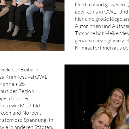
Deutschland gewesen. „
aber keins in OWL. Und
hier eine große Riege a
Autorinnen und Autoren
Tatsache hat Meike Mes
genauso bewegt wie vie
KrimiautorInnen aus de
viele der Beihilfe
as Krimifestival OWL
Mehr als 25
 aus der Region
ppe, darunter
nnen wie Mechtild
Koch und Norbert
r atemlose Spannung. In
 wie in anderen Städten.