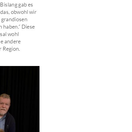
Bislang gab es
 das, obwohl wir
n grandiosen
 haben.“ Diese
sal wohl
le andere
r Region.