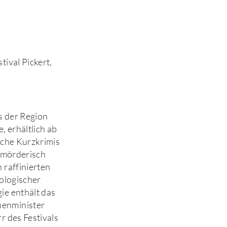
tival Pickert,
s der Region
, erhältlich ab
iche Kurzkrimis
n mörderisch
 raffinierten
hologischer
ie enthält das
enminister
r des Festivals