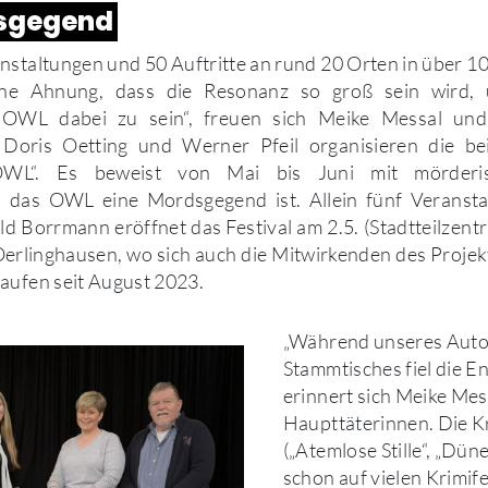
dsgegend
nstaltungen und 50 Auftritte an rund 20 Orten in über 1
ine Ahnung, dass die Resonanz so groß sein wird,
in OWL dabei zu sein“, freuen sich Meike Messal un
Doris Oetting und Werner Pfeil organisieren die be
 OWL“. Es beweist von Mai bis Juni mit mörderi
r, das OWL eine Mordsgegend ist. Allein fünf Veransta
ild Borrmann eröffnet das Festival am 2.5. (Stadtteilzent
Oerlinghausen, wo sich auch die Mitwirkenden des Projekt
aufen seit August 2023.
„Während unseres Auto
Stammtisches fiel die E
erinnert sich Meike Mess
Haupttäterinnen. Die K
(„Atemlose Stille“, „Düne
schon auf vielen Krimife