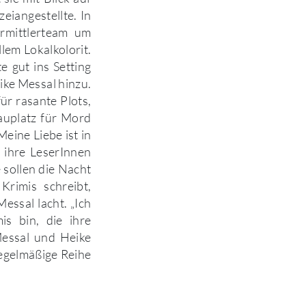
eiangestellte. In
Ermittlerteam um
lem Lokalkolorit.
e gut ins Setting
ike Messal hinzu.
ür rasante Plots,
auplatz für Mord
eine Liebe ist in
ie ihre LeserInnen
 sollen die Nacht
Krimis schreibt,
essal lacht. „Ich
s bin, die ihre
Messal und Heike
regelmäßige Reihe