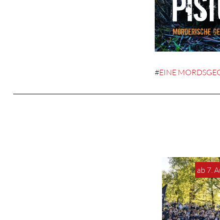
#
EINE MORDSGE
ab 7. 