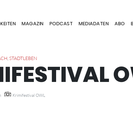
KEITEN
MAGAZIN
PODCAST
MEDIADATEN
ABO
ÄCH
,
STADTLEBEN
IFESTIVAL 
n
Krimifestival OWL