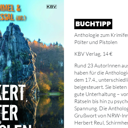
BUCHTIPP
Anthologie zum Krimifes
Pölter und Pistolen
KBV Verlag, 14 €
Rund 23 AutorInnen au
haben für die Anthologie
dem 17.4., unterschiedl
beigesteuert. Sie biete
gute Unterhaltung – von
Rätseln bis hin zu psyc
Spannung. Die Antholog
Grußwort von NRW-Inn
Herbert Reul, Schirmher