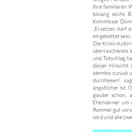
ihre familiären 
bislang sechs B
Kommissar Domeye
„Ersetzen darf e
eingebettet sein
Die Krimi-Autori
überraschende W
und Totschlag ha
dieser Hinsicht z
atemlos zurück u
durchlesen“, sa
ängstlicher ist.
glaube schon, 
Ehemänner um di
Rommel gut vorst
wird und alle zw