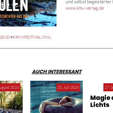
und selbst begeisterter 
www.kbv-verlag.de
GEND
#
KRIMIFESTIVAL OWL
AUCH INTERESSANT
August 2026
25. Juli 2026
27. 
Magie 
Lichts