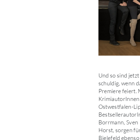
Und so sind jetzt 
schuldig, wenn d
Premiere feiert. 
KrimiautorInnen
Ostwestfalen-Li
BestsellerautorI
Borrmann, Sven 
Horst, sorgen fü
Bielefeld ebenso