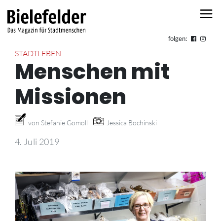
Skip to content
folgen:
STADTLEBEN
Menschen mit
Missionen
von Stefanie Gomoll
Jessica Bochinski
4. Juli 2019