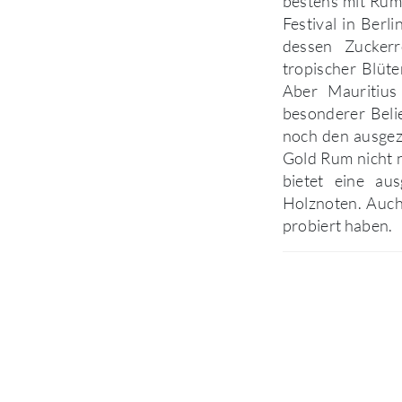
bestens mit Rum
Festival in Berl
dessen Zuckerr
tropischer Blüte
Aber Mauritiu
besonderer Belie
noch den ausgez
Gold Rum nicht 
bietet eine au
Holznoten. Auch
probiert haben.