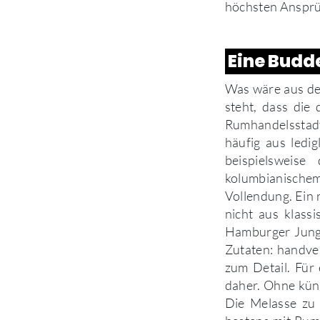
höchsten Ansprüc
Eine Budd
Was wäre aus de
steht, dass die
Rumhandelsstadt 
häufig aus ledi
beispielsweis
kolumbianischem 
Vollendung. Ein 
nicht aus klass
Hamburger Jungs,
Zutaten: handver
zum Detail. Fü
daher. Ohne küns
Die Melasse zu 