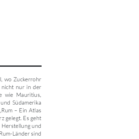
l, wo Zuckerrohr
nicht nur in der
e wie Mauritius,
- und Südamerika
 „Rum – Ein Atlas
z gelegt. Es geht
e Herstellung und
e Rum-Länder sind