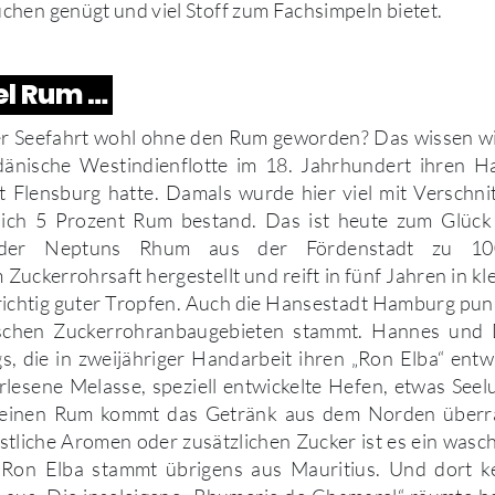
hen genügt und viel Stoff zum Fachsimpeln bietet.
el Rum …
r Seefahrt wohl ohne den Rum geworden? Das wissen wir 
 dänische Westindienflotte im 18. Jahrhundert ihren H
Flensburg hatte. Damals wurde hier viel mit Verschnit
glich 5 Prozent Rum bestand. Das ist heute zum Glück
e der Neptuns Rhum aus der Fördenstadt zu 1
Zuckerrohrsaft hergestellt und reift in fünf Jahren in kl
richtig guter Tropfen. Auch die Hansestadt Hamburg pun
ischen Zuckerrohranbaugebieten stammt. Hannes und 
 die in zweijähriger Handarbeit ihren „Ron Elba“ entw
lesene Melasse, speziell entwickelte Hefen, etwas Seelu
r einen Rum kommt das Getränk aus dem Norden überra
tliche Aromen oder zusätzlichen Zucker ist es ein was
Ron Elba stammt übrigens aus Mauritius. Und dort k