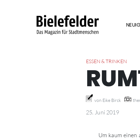
Skip to content
NEUIG
ESSEN & TRINKEN
RUM
von Eike Birck
the
25. Juni 2019
Um kaum einen a