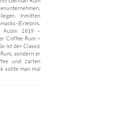
 beim German Rum
ilienunternehmen,
iegen. Inmitten
hmacks-)Erlebnis.
. Aubin 1819 –
oder Coffee Rum –
 ist der Classic
 Rum, sondern er
ffee und zarten
k sollte man mal