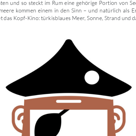
aten und so steckt im Rum eine gehörige Portion von Se
meere kommen einem in den Sinn – und natürlich als Ers
t das Kopf-Kino: türkisblaues Meer, Sonne, Strand und 