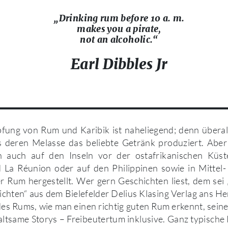
„Drinking rum before 10 a. m.
makes you a pirate,
not an alcoholic.“
Earl Dibbles Jr
fung von Rum und Karibik ist naheliegend; denn überal
s deren Melasse das beliebte Getränk produziert. Aber 
n auch auf den Inseln vor der ostafrikanischen Küst
La Réunion oder auf den Philippinen sowie in Mittel
er Rum hergestellt. Wer gern Geschichten liest, dem sei
chten“ aus dem Bielefelder Delius Klasing Verlag ans Her
des Rums, wie man einen richtig guten Rum erkennt, sein
altsame Storys – Freibeutertum inklusive. Ganz typisch