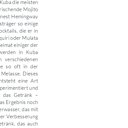
 Kuba die meisten
frischende Mojito
Ernest Hemingway
träger so einige
ktails, die er in
quiri oder Mulata
eimat einiger der
 werden in Kuba
en verschiedenen
e so oft in der
 Melasse. Dieses
tsteht eine Art
perimentiert und
r das Getränk –
das Ergebnis noch
erwasser, das mit
 der Verbesserung
etränk, das auch