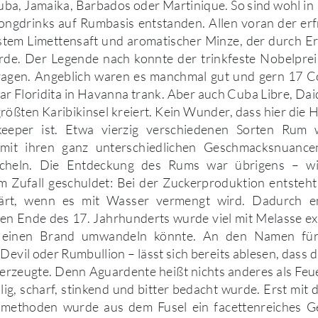
uba, Jamaika, Barbados oder Martinique. So sind wohl in
ongdrinks auf Rumbasis entstanden. Allen voran der er
sstem Limettensaft und aromatischer Minze, der durch 
de. Der Legende nach konnte der trinkfeste Nobelpreis
agen. Angeblich waren es manchmal gut und gern 17 Coc
bar Floridita in Havanna trank. Aber auch Cuba Libre, Dai
rößten Karibikinsel kreiert. Kein Wunder, dass hier die H
keeper ist. Etwa vierzig verschiedenen Sorten Rum
e mit ihren ganz unterschiedlichen Geschmacksnuanc
heln. Die Entdeckung des Rums war übrigens – wi
m Zufall geschuldet: Bei der Zuckerproduktion entsteht
gärt, wenn es mit Wasser vermengt wird. Dadurch en
en Ende des 17. Jahrhunderts wurde viel mit Melasse ex
 einen Brand umwandeln könnte. An den Namen fü
-Devil oder Rumbullion – lässt sich bereits ablesen, dass 
berzeugte. Denn Aguardente heißt nichts anderes als Feu
lig, scharf, stinkend und bitter bedacht wurde. Erst mit
nsmethoden wurde aus dem Fusel ein facettenreiches G