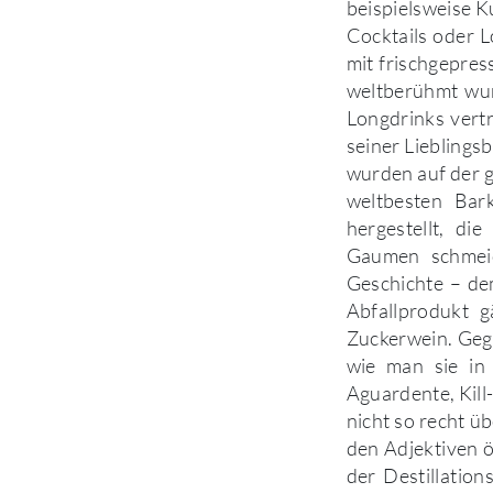
beispielsweise K
Cocktails oder L
mit frischgepre
weltberühmt wur
Longdrinks vertr
seiner Lieblings
wurden auf der g
weltbesten Bar
hergestellt, di
Gaumen schmeic
Geschichte – de
Abfallprodukt 
Zuckerwein. Geg
wie man sie in
Aguardente, Kill
nicht so recht ü
den Adjektiven ö
der Destillatio