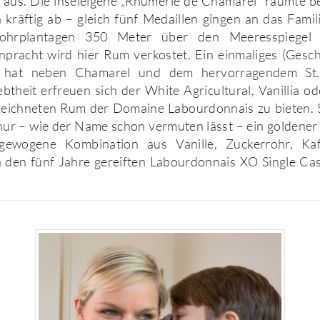
 aus. Die inseleigene „Rhumerie de Chamarel“ räumte
in kräftig ab – gleich fünf Medaillen gingen an das Fam
ohrplantagen 350 Meter über den Meeresspiegel l
npracht wird hier Rum verkostet. Ein einmaliges (Gesc
s hat neben Chamarel und dem hervorragendem St
btheit erfreuen sich der White Agricultural, Vanillia 
eichneten Rum der Domaine Labourdonnais zu bieten. So
nur – wie der Name schon vermuten lässt – ein goldener
sgewogene Kombination aus Vanille, Zuckerrohr, Ka
 den fünf Jahre gereiften Labourdonnais XO Single Cas