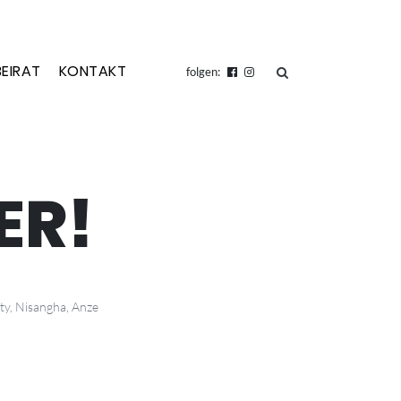
BEIRAT
KONTAKT
suchen
folgen:
ER!
nty, Nisangha, Anze