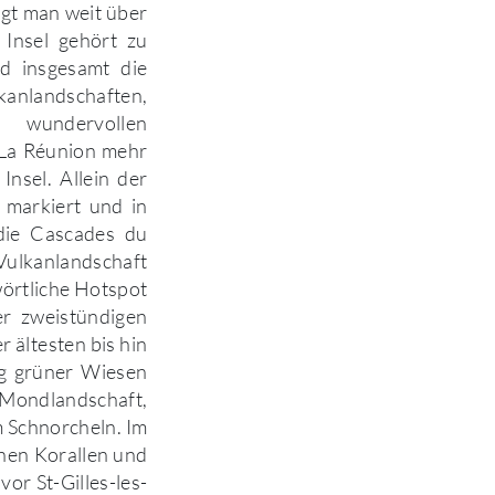
egt man weit über
Insel gehört zu
nd insgesamt die
anlandschaften,
n wundervollen
 La Réunion mehr
nsel. Allein der
markiert und in
die Cascades du
Vulkanlandschaft
wörtliche Hotspot
er zweistündigen
 ältesten bis hin
ig grüner Wiesen
 Mondlandschaft,
m Schnorcheln. Im
chen Korallen und
vor St-Gilles-les-