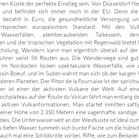
hen Küste der perfekte Einstieg sein. Von Düsseldorf fli
r und befindet sich immer noch in der EU. Denn die 
 bezahlt in Euro, die gesundheitliche Versorgung u
entsprechen europäischem Standard. Mit den Vulk
 Wasserfällen, atemberaubenden Talkesseln, de
en und der tropischen Vegetation mit Regenwald bietet
hslung. Wandern kann man eigentlich überall auf der I
ührer weist 58 Routen aus. Die Wanderwege sind gut 
 Im Nordosten locken spektakuläre Wasserfälle, wie 
ssin Boeuf, und im Süden wähnt man sich ob der kargen 
nderen Planeten. Der Piton de la Fournaise ist der sprich
 er ist einer der aktivsten Vulkane der Welt. Auf ein
chplateau auf der Route du Volcan fährt man entlang der
 aktiven Vulkanformationen. Man startet inmitten saft
f einer Höhe von 2.350 Metern eine sagenhafte, sandige
ables. Die Unterwasserwelt an der Westküste ist ideal zu
lzu tiefen Wasser tummeln sich bunte Fische um die hübs
auch mal eine Schildkröte vorbei. Riffe, wie zum Beispiel 