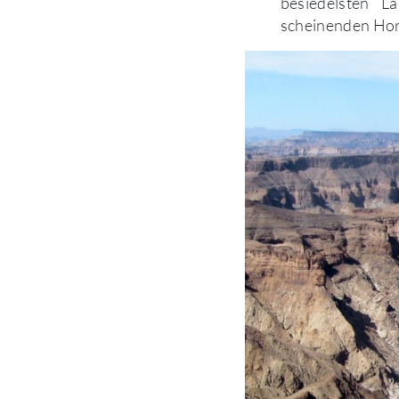
besiedelsten L
scheinenden Hori