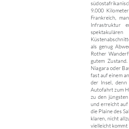
südostafrikanisc
9.000 Kilomete
Frankreich, man
Infrastruktur 
spektakulären
Küstenabschnitt
als genug Abwec
Rother Wanderf
gutem Zustand.
Niagara oder Ba
fast auf einem a
der Insel, denn
Autofahrt zum Ho
zu den jüngsten
und erreicht au
die Plaine des S
klaren, nicht al
vielleicht kommt 