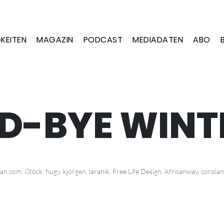
KEITEN
MAGAZIN
PODCAST
MEDIADATEN
ABO
D-BYE WINT
dan.com, iStock: hugy, kjorgen, laranik, Free Life Design, Africanway, corola