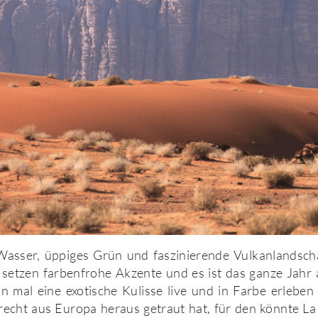
Wasser, üppiges Grün und faszinierende Vulkanlandsch
en setzen farbenfrohe Akzente und es ist das ganze Jah
mal eine exotische Kulisse live und in Farbe erleben 
 recht aus Europa heraus getraut hat, für den könnte L