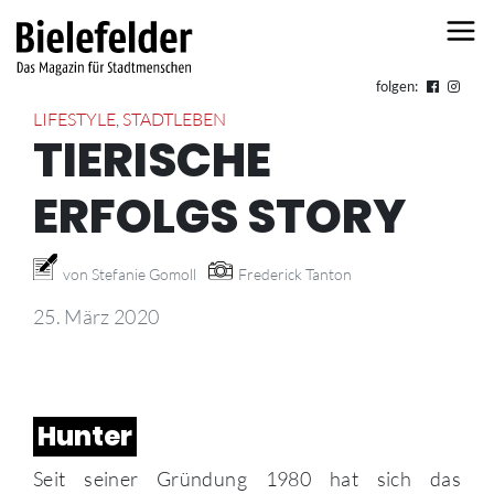
Skip to content
folgen:
LIFESTYLE
,
STADTLEBEN
TIERISCHE
ERFOLGS STORY
von Stefanie Gomoll
Frederick Tanton
25. März 2020
Hunter
Seit seiner Gründung 1980 hat sich das