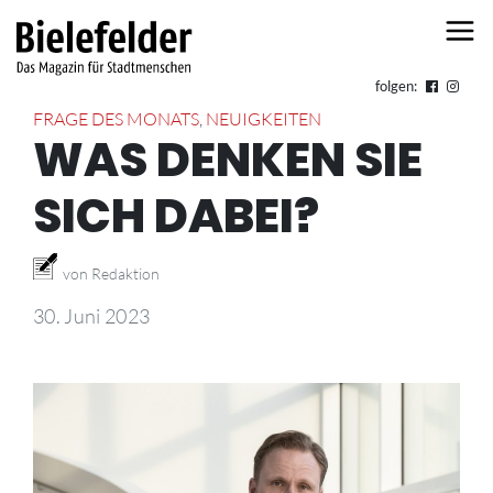
Skip to content
folgen:
FRAGE DES MONATS
,
NEUIGKEITEN
WAS DENKEN SIE
SICH DABEI?
von Redaktion
30. Juni 2023