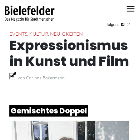
Skip to content
folgen:
EVENTS
,
KULTUR
,
NEUIGKEITEN
Expressionismus
in Kunst und Film
von Corinna Bokermann
Gemischtes Doppel