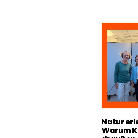
Natur erl
Warum K