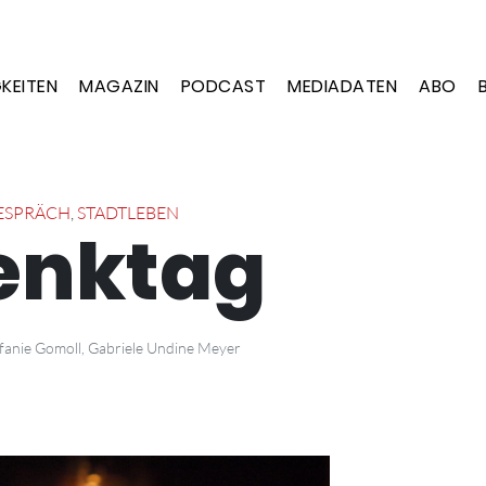
KEITEN
MAGAZIN
PODCAST
MEDIADATEN
ABO
ESPRÄCH
,
STADTLEBEN
enktag
fanie Gomoll, Gabriele Undine Meyer