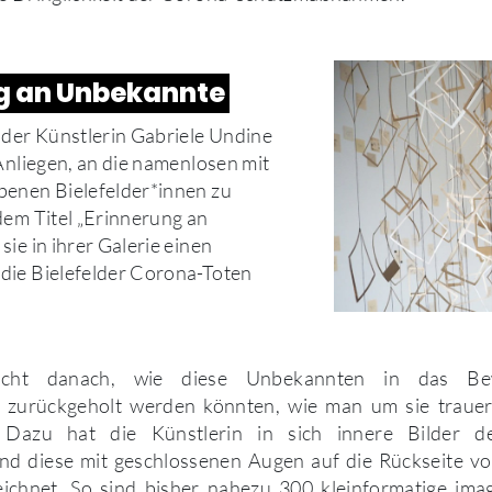
g an Unbekannte
lder Künstlerin Gabriele Undine
 Anliegen, an die namenlosen mit
benen Bielefelder*innen zu
dem Titel „Erinnerung an
ie in ihrer Galerie einen
die Bielefelder Corona-Toten
ucht danach, wie diese Unbekannten in das Bew
 zurückgeholt werden könnten, wie man um sie trauer
 Dazu hat die Künstlerin in sich innere Bilder 
nd diese mit geschlossenen Augen auf die Rückseite vo
ichnet. So sind bisher nahezu 300 kleinformatige imagi