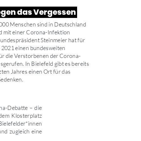
egen das Vergessen
.000 Menschen sind in Deutschland
d mit einer Corona-Infektion
undespräsident Steinmeier hat für
l 2021 einen bundesweiten
ür die Verstorbenen der Corona-
gerufen. In Bielefeld gibt es bereits
tzten Jahres einen Ort für das
Gedenken.
ona-Debatte – die
dem Klosterplatz
Bielefelder*innen
und zugleich eine