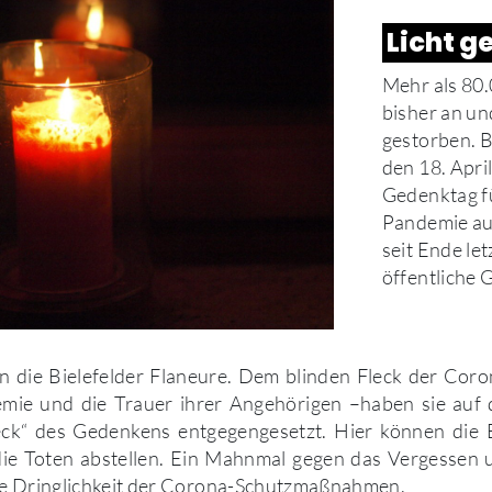
Licht g
Mehr als 80
bisher an un
gestorben. B
den 18. Apri
Gedenktag f
Pandemie aus
seit Ende le
öffentliche 
ihn die Bielefelder Flaneure. Dem blinden Fleck der Cor
mie und die Trauer ihrer Angehörigen –haben sie auf 
leck“ des Gedenkens entgegengesetzt. Hier können die 
die Toten abstellen. Ein Mahnmal gegen das Vergessen 
ie Dringlichkeit der Corona-Schutzmaßnahmen.