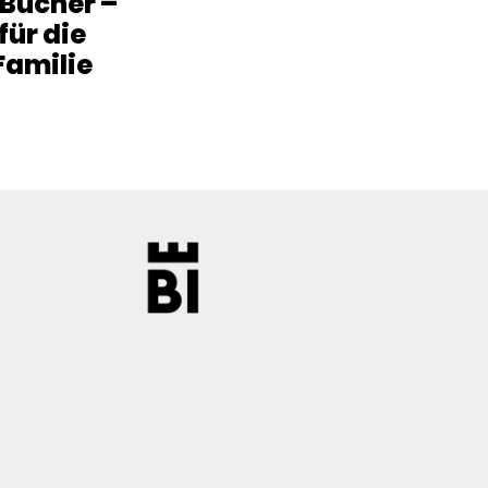
 Bücher –
 für die
Familie