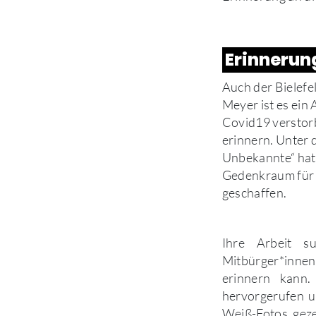
Erinnerun
Auch der Bielefe
Meyer ist es ein
Covid19 verstor
erinnern. Unter 
Unbekannte“ hat s
Gedenkraum für 
geschaffen.
Ihre Arbeit s
Mitbürger*innen
erinnern kann.
hervorgerufen u
Weiß-Fotos geze