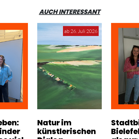
AUCH INTERESSANT
ab 26. Juli 2026
eben:
Natur im
Stadtb
inder
künstlerischen
Bielefe