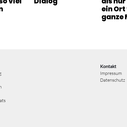
o viel
Dialog
als nur
n
ein Ort
ganze 
Kontakt
g
Impressum
Datenschutz
n
ats